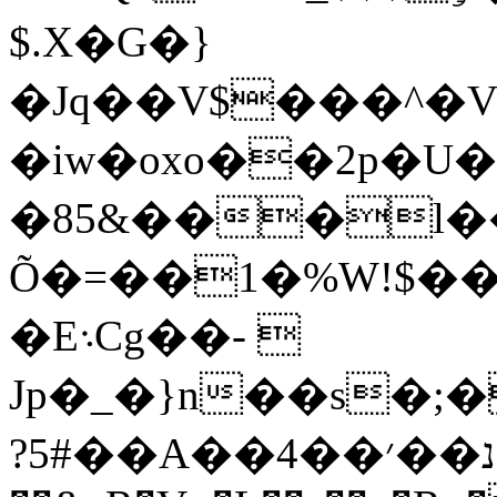
$.X�G�}
�Jq��V$���^�
�iw�oxo��2p�U�
�85&���l��i��c�4
Õ�=��1�%Wǃ$��y
�E܈Cg��- 
Jp�_�}n��s�;
?5#��A��נ��׳��4�;/S,.M#(K%'m�+