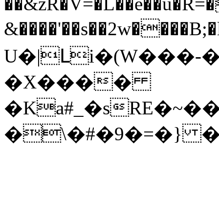
��&zR�V=�L��e��u�R=�
&����'��s��2w����B;�l�
U�|Լi�(W���-
�X����
�Ka#_�sRE�~�
�\�#�9�=�} �