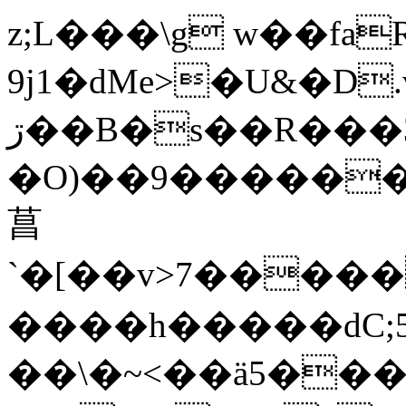
z;L���\g w��fa
9j1�dMe>�U&�D
ڗ��B�s��R���3
�O)��9������/
菖
`�[��v>7����
����h�����dC;
��\�~<��ä5�����