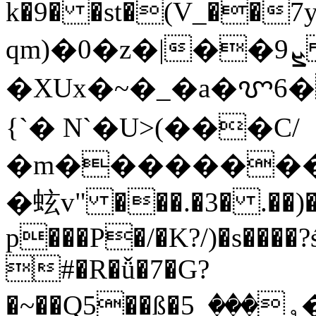
k�9� �st�(V_��7
qm)�0�z�|��9ܨ _Zy�
�XUx�~�_�a�ꨞ6
{`� N`�U>(���C/
�m��������X�
�蚿v" ���.�3� .��)��
p���P�/�K?/)�s����?
#�R�ǚ�7�G?
�~��Q5��ß�ۅ���_5��G���;��y�1�A)y��e���яd��������.����ҍR��!kn�}pE